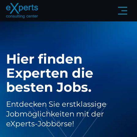
Zum Hauptinhalt springen (Enter drücken)
Zur Navigation springen (Enter drücken)
Hier finden
Experten die
besten Jobs.
Entdecken Sie erstklassige
Jobmöglichkeiten mit der
eXperts-Jobbörse!