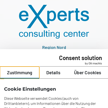
Region Nord
Hofmannweg 1
Consent solution
4490 St. Florian
by Olli machts
T: +43 (0) 7224 67500
Zustimmung
Details
Über Cookies
E:
office@ecc-experts.at
Jobs
Cookie Einstellungen
Standorte
Diese Webseite verwendet Cookies (auch von
Für Bewerber
Drittanbietern), um Informationen über die Nutzung der
Für Unternehmer