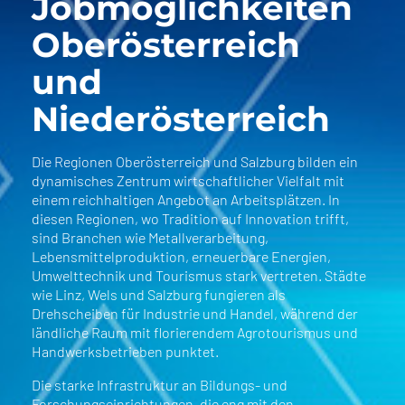
Jobmöglichkeiten
Oberösterreich
und
Niederösterreich
Die Regionen Oberösterreich und Salzburg bilden ein
dynamisches Zentrum wirtschaftlicher Vielfalt mit
einem reichhaltigen Angebot an Arbeitsplätzen. In
diesen Regionen, wo Tradition auf Innovation trifft,
sind Branchen wie Metallverarbeitung,
Lebensmittelproduktion, erneuerbare Energien,
Umwelttechnik und Tourismus stark vertreten. Städte
wie Linz, Wels und Salzburg fungieren als
Drehscheiben für Industrie und Handel, während der
ländliche Raum mit florierendem Agrotourismus und
Handwerksbetrieben punktet.
Die starke Infrastruktur an Bildungs- und
Forschungseinrichtungen, die eng mit den